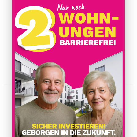
91166 Georgensgmünd
info@geo-pur.de
09172 6845303
Dipl.- Ing. Wolfgang Braun:
0151 57414463
Dipl.- Ing. (FH) Ralph Braun:
0173 3982799