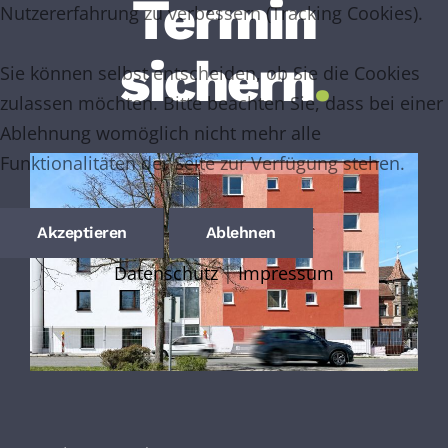
Termin
Nutzererfahrung zu verbessern (Tracking Cookies).
sichern
.
Sie können selbst entscheiden, ob Sie die Cookies
zulassen möchten. Bitte beachten Sie, dass bei einer
Ablehnung womöglich nicht mehr alle
Funktionalitäten der Seite zur Verfügung stehen.
Akzeptieren
Ablehnen
Datenschutz
|
Impressum